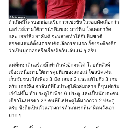
ถ้าเกิดมีใครบอกก่อนเริ่มการแข่งขันในรอบคัดเลือกว่า
นอร์เวย์ภายใต้การนำทีมของ มาร์ติน โอเดอการ์ด
และ เออร์ลิง ฮาลันด์ จะพลาดท่าให้กับทีมชาติ
สกอตแลนด์ตั้งแต่รอบคัดเลือกรอบแรก ก็คงจะต้องคิด
ว่าเป็นมุกตลกหรือเรื่องล้อกันเล่นแน่ ๆ ครับ
แต่ทีมชาตินอร์เวย์ก็ทำมันพังอีกจนได้ โดยทัพสิงห์
เมืองเหนือภายใต้การคุมทีมของสตอเล่ โซลบัคเค่น
เก็บชัยชนะได้เพียง 3 นัด เสมอ 2 และแพ้ไปถึง 3 เกม
ครับ เออร์ลิง ฮาลันด์ที่ยิงประตูได้ถล่มถลาย ก็ขุนฟอร์ม
เก่งไม่ขึ้น ทำประตูได้เพียง 6 ประตู และเป็นนักเตะคน
เดียวในบรรดา 23 คนที่ยิงประตูได้มากกว่า 2 ประตู
ครับ ซึ่งถือเป็นตัวแสดงการทำเกมรุกที่น่าผิดหวังเอา
มาก ๆ